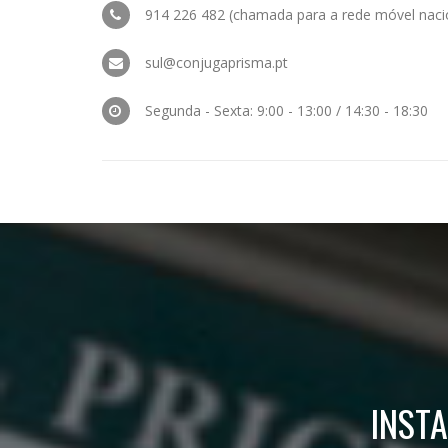
914 226 482 (chamada para a rede móvel naci
sul@conjugaprisma.pt
Segunda - Sexta: 9:00 - 13:00 / 14:30 - 18:30
INST