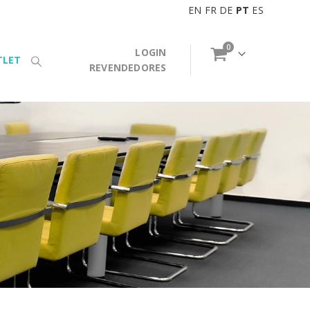
EN
FR
DE
PT
ES
0
LOGIN
TLET
REVENDEDORES