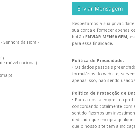
Respeitamos a sua privacidade
sua conta e fornecer apenas os 
botão
ENVIAR MENSAGEM
, e
 - Senhora da Hora -
para essa finalidade.
l)
Política de Privacidade:
de móvel nacional)
• Os dados pessoais preenchid
formulários do website, servem
sma.pt
apenas isso, não sendo usados
Política de Protecção de Da
• Para a nossa empresa a prot
concordando totalmente com a 
sentido fizemos um investimen
dedicado que encripta qualque
que o nosso site tem a indica