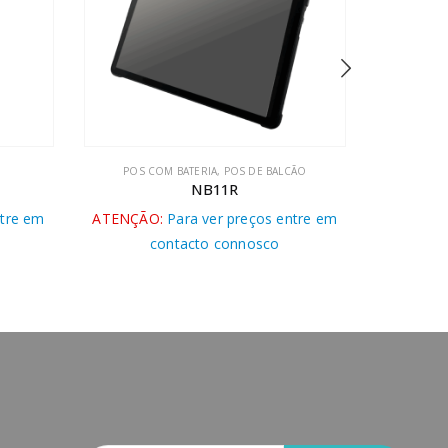
CÃO
POS DE BALCÃO
GS-T5
ntre em
ATENÇÃO:
Para ver preços entre em
ATENÇÃO
contacto connosco