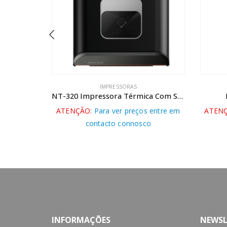
IMPRESSORAS DE ETIQUETAS
NT-320 Impressora Térmica Com Scanner
IMPRESSORA- GLORY-L
 entre em
ATENÇÃO:
Para ver preços entre em
ATEN
o
contacto connosco
INFORMAÇÕES
NEWSL