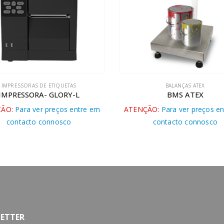
BALANÇAS ATEX
POS COM BATERIA
,
POS DE BAL
BMS ATEX
NB11R
ÇÃO:
Para ver preços entre em
ATENÇÃO:
Para ver preços e
contacto connosco
contacto connosco
ETTER