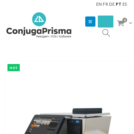
EN
FR
DE
PT
ES
0
HOT