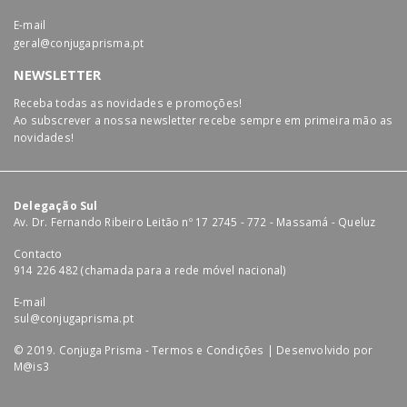
E-mail
geral@conjugaprisma.pt
NEWSLETTER
Receba todas as novidades e promoções!
Ao subscrever a nossa newsletter recebe sempre em primeira mão as
novidades!
Delegação Sul
Av. Dr. Fernando Ribeiro Leitão nº 17 2745 - 772 - Massamá - Queluz
Contacto
914 226 482 (chamada para a rede móvel nacional)
E-mail
sul@conjugaprisma.pt
© 2019. Conjuga Prisma -
Termos e Condições
| Desenvolvido por
M@is3