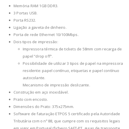
Memória RAM 1GB DDR3.
3 Portas USB.
Porta RS232.
Ligação a gaveta de dinheiro.
Porta de rede Ethernet 10/100Mbps.
Dois tipos de impressão:
Impressora térmica de tickets de 58mm com recarga de
papel ”drop off”.
Possibilidade de utilizar 3 tipos de papel na impressora
residente: papel contínuo, etiquetas e papel contínuo
autocolante.
Mecanismo de impressão deslizante.
Construção em aço inoxidável.
Prato com encosto.
Dimensões do Prato: 375x275mm.
Software de faturação ETPOS 5 certificado pela Autoridade
Tributária com o nº 88, que cumpre com os requisitos legais
em vigor em Portugal (ficheiro SAFT-PT, guias de transporte