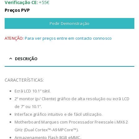
Verificação CE:
+55€
Preços PVP
Pedir Demonstração
ATENÇÃO:
Para ver preços entre em contacto connosco
DESCRIÇÃO
CARACTERÍSTICAS:
Ecrã LCD 10.1” tátil.
2º monitor (p/ Cliente) gráfico de alta resolução ou ecrã LCD
de 7” ou 10.1”.
Interface gráfico intuitivo e de fácil utilização.
Motherboard Marques com Processador Freescale i.MX6 2
GHz (Dual Cortex™-A9 MPCore™).
Armazenamento Flash 8GB eMMC.