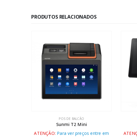
PRODUTOS RELACIONADOS
POS DE BALCÃO
S160
Sunmi T2 Mini
 entre em
ATENÇÃO:
Para ver preços entre em
ATEN