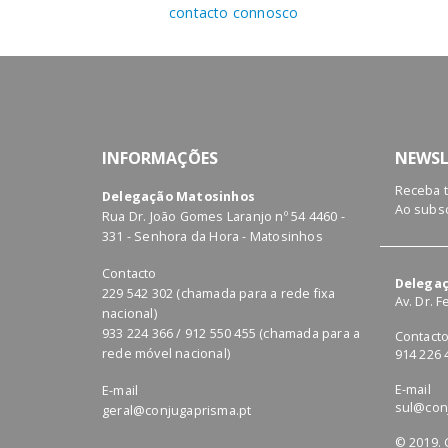
o
contacto connosco
INFORMAÇÕES
NEWSL
Receba 
Delegação Matosinhos
Ao subsc
Rua Dr. João Gomes Laranjo nº 54 4460 -
331 - Senhora da Hora - Matosinhos
Contacto
Delegaç
229 542 302 (chamada para a rede fixa
Av. Dr. 
nacional)
933 224 366 / 912 550 455 (chamada para a
Contact
rede móvel nacional)
914 226 
E-mail
E-mail
sul@con
geral@conjugaprisma.pt
© 2019. 