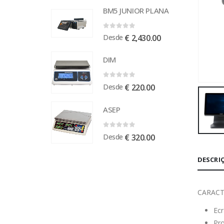
BM5 JUNIOR PLANA
0
out of 5
Desde
€
2,430.00
DIM
0
out of 5
Desde
€
220.00
ASEP
0
out of 5
Desde
€
320.00
DESCRI
CARACT
Ecr
Pro