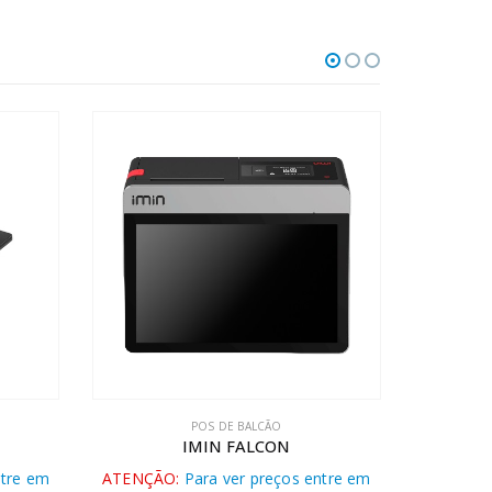
POS DE BALCÃO
POS C
IMIN FALCON
ntre em
ATENÇÃO:
Para ver preços entre em
ATENÇÃO