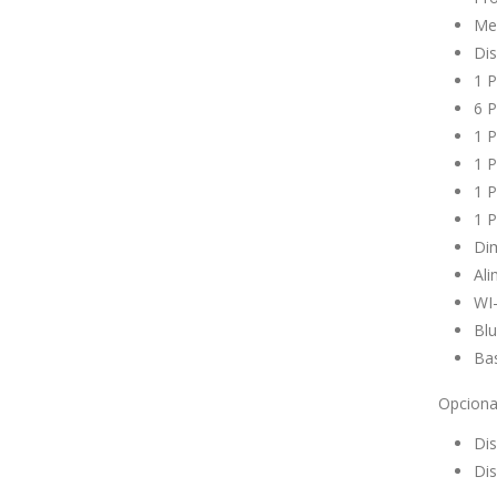
Me
Di
1 P
6 P
1 P
1 P
1 P
1 P
Dim
Ali
WI-
Blu
Ba
Opciona
Dis
Dis