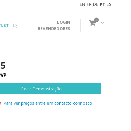
EN
FR
DE
PT
ES
0
LOGIN
TLET
REVENDEDORES
T5
PVP
Pedir Demonstração
:
Para ver preços entre em contacto connosco