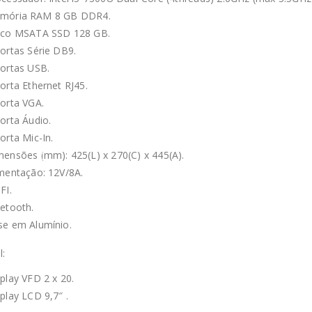
mória RAM 8 GB DDR4.
sco MSATA SSD 128 GB.
ortas Série DB9.
ortas USB.
orta Ethernet RJ45.
orta VGA.
orta Áudio.
orta Mic-In.
ensões (mm): 425(L) x 270(C) x 445(A).
mentação: 12V/8A.
FI.
etooth.
se em Alumínio.
l:
play VFD 2 x 20.
play LCD 9,7″ .