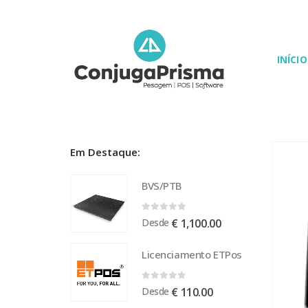
INÍCIO
Em Destaque:
BVS/PTB
0
out of 5
Desde
€
1,100.00
Licenciamento ETPos
0
out of 5
Desde
€
110.00