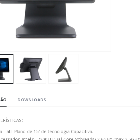
ÇÃO
DOWNLOADS
ERÍSTICAS:
ã Tátil Plano de 15’’ de tecnologia Capacitiva.
cessador: Intel i5-7300U Dual-Core (4threads) 2.6GHz (max 3.5GHz