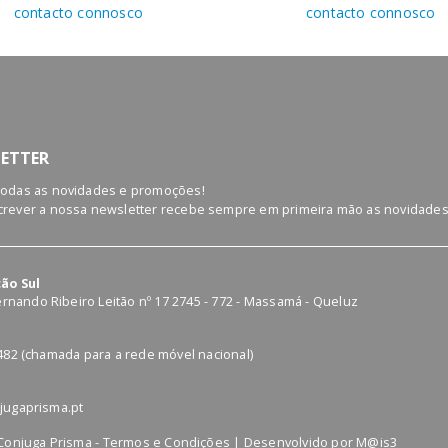
contacto connosco
contacto connosco
ETTER
todas as novidades e promoções!
rever a nossa newsletter recebe sempre em primeira mão as novidades
ão Sul
Fernando Ribeiro Leitão nº 17 2745 - 772 - Massamá - Queluz
o
482 (chamada para a rede móvel nacional)
jugaprisma.pt
Conjuga Prisma -
Termos e Condições
| Desenvolvido por
M@is3