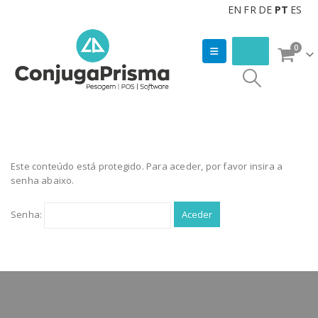
EN
FR
DE
PT
ES
0
Este conteúdo está protegido. Para aceder, por favor insira a
senha abaixo.
Senha: