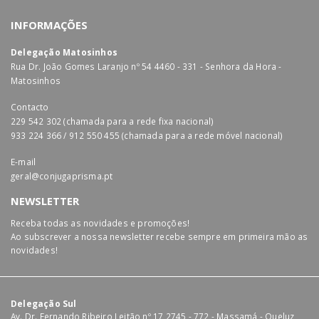
INFORMAÇÕES
Delegação Matosinhos
Rua Dr. João Gomes Laranjo nº 54 4460 - 331 - Senhora da Hora -
Matosinhos
Contacto
229 542 302 (chamada para a rede fixa nacional)
933 224 366 / 912 550 455 (chamada para a rede móvel nacional)
E-mail
geral@conjugaprisma.pt
NEWSLETTER
Receba todas as novidades e promoções!
Ao subscrever a nossa newsletter recebe sempre em primeira mão as
novidades!
Delegação Sul
Av. Dr. Fernando Ribeiro Leitão nº 17 2745 - 772 - Massamá - Queluz