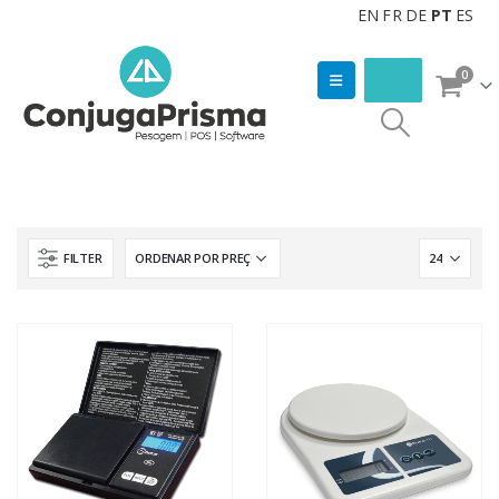
EN
FR
DE
PT
ES
0
FILTER