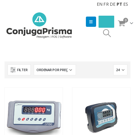
EN
FR
DE
PT
ES
0
FILTER