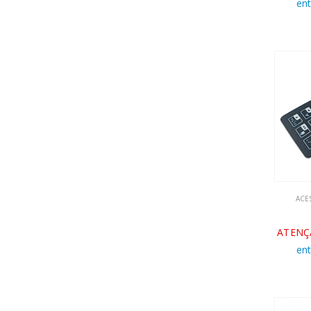
en
ACE
ATENÇ
en