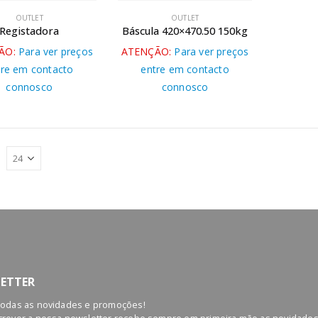
OUTLET
OUTLET
Registadora
Báscula 420×470.50 150kg
ÃO:
Para ver preços
ATENÇÃO:
Para ver preços
tre em contacto
entre em contacto
connosco
connosco
ETTER
todas as novidades e promoções!