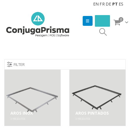
EN
FR
DE
PT
ES
0
FILTER
AROS INOX
AROS PINTADOS
3
PRODUTOS
3
PRODUTOS