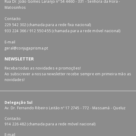
Rua Dr. João Gomes Laranjo nº 54 4460 - 331 - Senhora da Hora -
Matosinhos
Contacto
229 542 302 (chamada para a rede fixa nacional)
933 224 366 / 912 550 455 (chamada para a rede móvel nacional)
E-mail
geral@conjugaprisma.pt
NEWSLETTER
Receba todas as novidades e promoções!
Ao subscrever a nossa newsletter recebe sempre em primeira mão as
novidades!
Delegação Sul
Av. Dr. Fernando Ribeiro Leitão nº 17 2745 - 772 - Massamá - Queluz
Contacto
914 226 482 (chamada para a rede móvel nacional)
E-mail