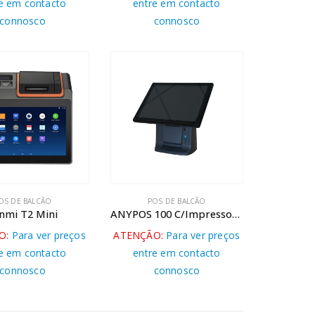
e em contacto
entre em contacto
connosco
connosco
OS DE BALCÃO
POS DE BALCÃO
nmi T2 Mini
ANYPOS 100 C/Impressora e Display- J 1900 / Linux / Windows
O:
Para ver preços
ATENÇÃO:
Para ver preços
e em contacto
entre em contacto
connosco
connosco