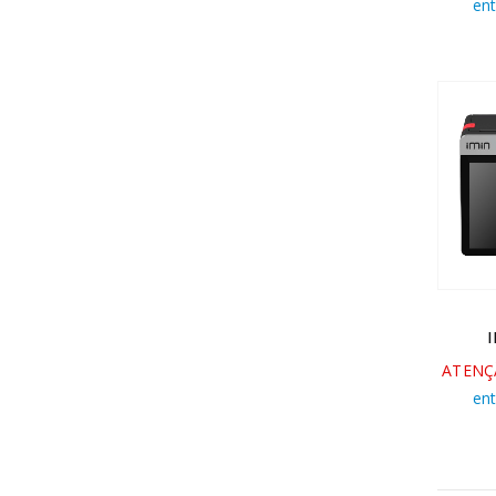
en
ATENÇ
en