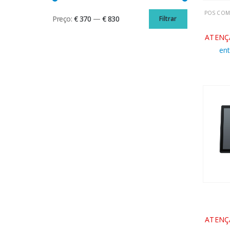
POS COM 
Preço:
€ 370
—
€ 830
Filtrar
Preço
Preço
ATENÇ
mínimo
máximo
en
ATENÇ