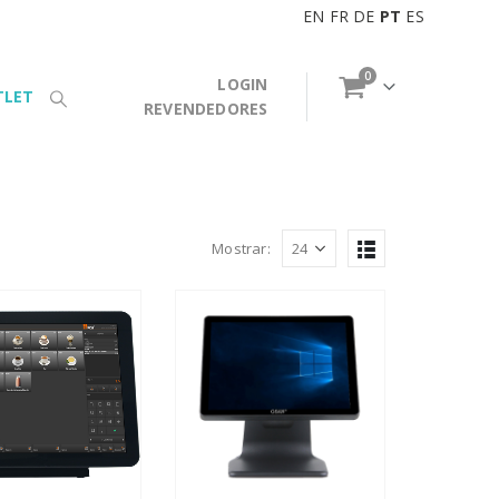
EN
FR
DE
PT
ES
0
LOGIN
TLET
REVENDEDORES
Mostrar: