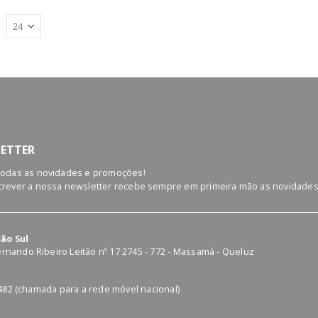
ETTER
todas as novidades e promoções!
rever a nossa newsletter recebe sempre em primeira mão as novidades
ão Sul
Fernando Ribeiro Leitão nº 17 2745 - 772 - Massamá - Queluz
o
482 (chamada para a rede móvel nacional)