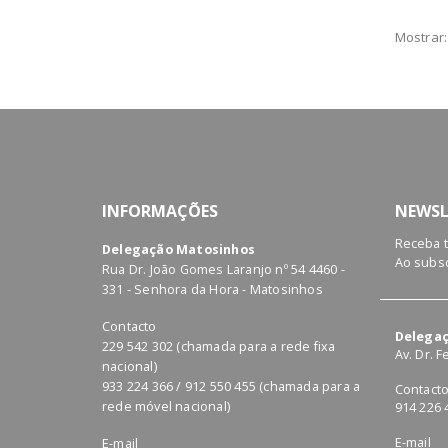
Mostrar:
INFORMAÇÕES
NEWSL
Receba 
Delegação Matosinhos
Ao subsc
Rua Dr. João Gomes Laranjo nº 54 4460 -
331 - Senhora da Hora - Matosinhos
Contacto
Delegaç
229 542 302 (chamada para a rede fixa
Av. Dr. 
nacional)
933 224 366 / 912 550 455 (chamada para a
Contact
rede móvel nacional)
914 226 
E-mail
E-mail