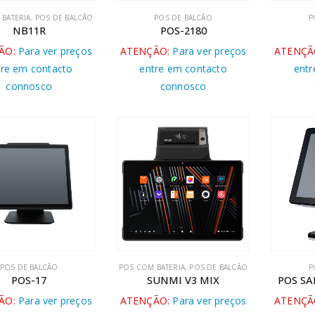
BATERIA
,
POS DE BALCÃO
POS DE BALCÃO
P
NB11R
POS-2180
ÃO:
Para ver preços
ATENÇÃO:
Para ver preços
ATENÇÃ
tre em contacto
entre em contacto
entr
connosco
connosco
POS DE BALCÃO
POS COM BATERIA
,
POS DE BALCÃO
P
POS-17
SUNMI V3 MIX
POS SA
ÃO:
Para ver preços
ATENÇÃO:
Para ver preços
ATENÇÃ