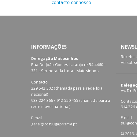
contacto connosco
INFORMAÇÕES
NEWSL
Receba 
Delegação Matosinhos
Ao subsc
Rua Dr. João Gomes Laranjo nº 54 4460 -
331 - Senhora da Hora - Matosinhos
Contacto
Delegaç
229 542 302 (chamada para a rede fixa
Av. Dr. 
nacional)
933 224 366 / 912 550 455 (chamada para a
Contact
rede móvel nacional)
914 226 
E-mail
E-mail
sul@con
geral@conjugaprisma.pt
© 2019. 