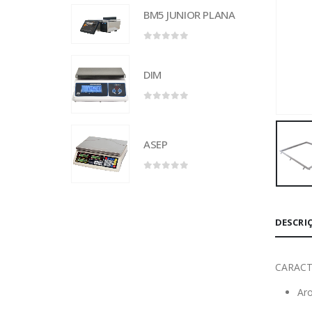
BM5 JUNIOR PLANA
0
out of 5
DIM
0
out of 5
ASEP
0
out of 5
DESCRI
CARACT
Aro