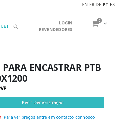
EN
FR
DE
PT
ES
0
LOGIN
TLET
REVENDEDORES
 PARA ENCASTRAR PTB
0X1200
PVP
Pedir Demonstração
:
Para ver preços entre em contacto connosco