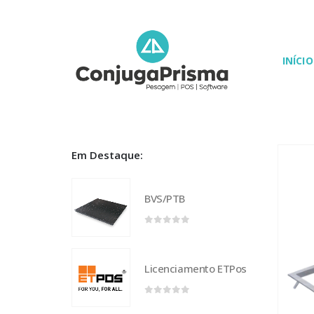
INÍCIO
Em Destaque:
BVS/PTB
0
out of 5
Licenciamento ETPos
0
out of 5