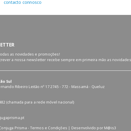
contacto connosco
ETTER
todas as novidades e promoções!
rever a nossa newsletter recebe sempre em primeira mão as novidades
ão Sul
Fernando Ribeiro Leitão nº 17 2745 - 772 - Massamá - Queluz
o
482 (chamada para a rede móvel nacional)
jugaprisma.pt
Conjuga Prisma -
Termos e Condições
| Desenvolvido por
M@is3