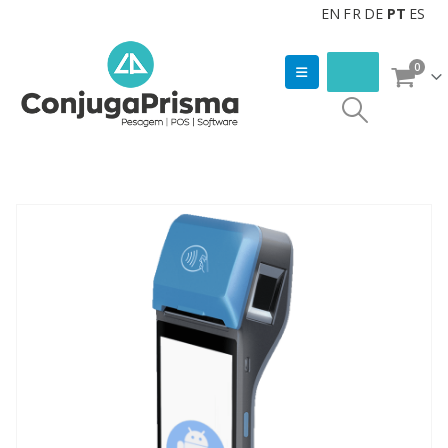
EN
FR
DE
PT
ES
0