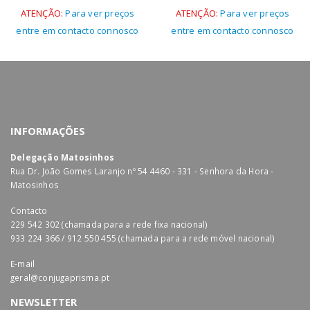
ATENÇÃO:
Para ver preços
ATENÇÃO:
Para ver preços
entre em contacto connosco
entre em contacto connosco
INFORMAÇÕES
Delegação Matosinhos
Rua Dr. João Gomes Laranjo nº 54 4460 - 331 - Senhora da Hora -
Matosinhos
Contacto
229 542 302 (chamada para a rede fixa nacional)
933 224 366 / 912 550 455 (chamada para a rede móvel nacional)
E-mail
geral@conjugaprisma.pt
NEWSLETTER