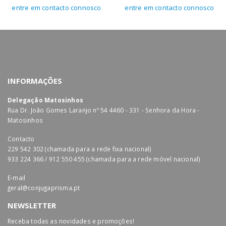
entre em contacto connosco
entre em contacto connosco
INFORMAÇÕES
Delegação Matosinhos
Rua Dr. João Gomes Laranjo nº 54 4460 - 331 - Senhora da Hora -
Matosinhos
Contacto
229 542 302 (chamada para a rede fixa nacional)
933 224 366 / 912 550 455 (chamada para a rede móvel nacional)
E-mail
geral@conjugaprisma.pt
NEWSLETTER
Receba todas as novidades e promoções!