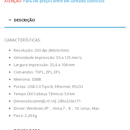
ATENÇÃO:
Para ver preços entre em contacto connosco
DESCRIÇÃO
CARACTERÍSTICAS:
Resolução: 203 dpi (8dots/mm)
Velocidade Impressão: 50 a 125 mm/s
Largura Impressão: 25,4 a 108 mm
Comandos: TSPL, ZPL, EPL
Memória: 32MB
Portas: USB 2.0 Tipo B, Ethernet, RS232
Tempo Útil Cabeça Térmica: 50 km
Dimensões(mm)[L×C×A]: 285x226x171
Driver: Windows XP，Vista,7，8，10. Linux, Mac
Peso: 2,26 kg