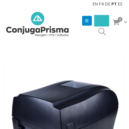
EN
FR
DE
PT
ES
0