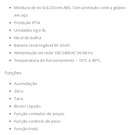
Moldura de ecrã (LCD) em ABS. Com proteção contra golpes
em aço.
Proteção IP54.
Unidades kg e lb.
Nível de bolha.
Bateria recarregável 6V 4,5Ah.
Alimentação de rede 100-240VAC 50/60 Hz.
Temperatura de funcionamento – 10°C a 40°C.
Funções:
Acumulação.
Zero.
Tara.
Bruto/ Líquido.
Função contador de peças.
Função controlo de peso.
Função Hold.