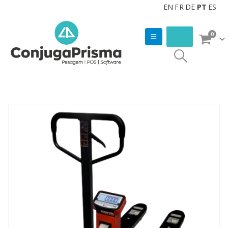
EN
FR
DE
PT
ES
0