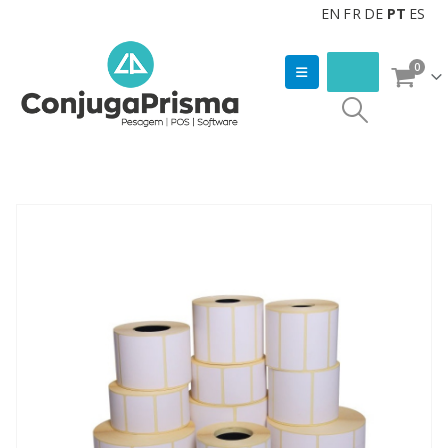
EN
FR
DE
PT
ES
0