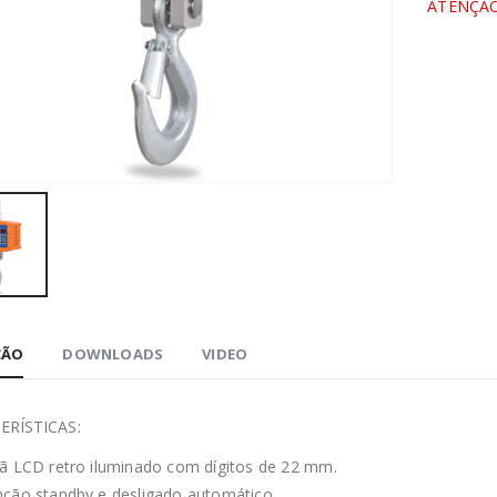
ATENÇÃO
ÇÃO
DOWNLOADS
VIDEO
ERÍSTICAS
:
ã LCD retro iluminado com dígitos de 22 mm.
ção standby e desligado automático.