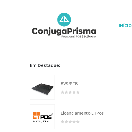
INÍCIO
Em Destaque:
BVS/PTB
0
out of 5
Licenciamento ETPos
0
out of 5