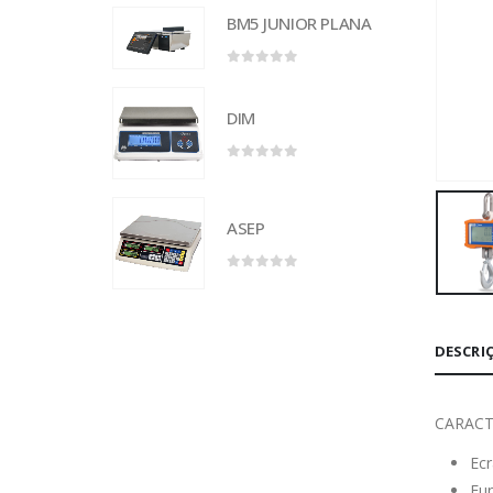
BM5 JUNIOR PLANA
0
out of 5
DIM
0
out of 5
ASEP
0
out of 5
DESCRI
CARACT
Ecr
Fun