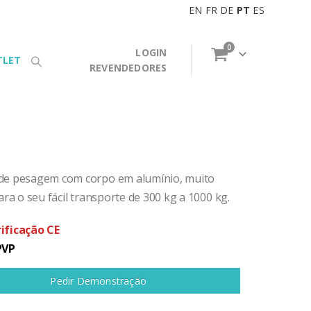
EN
FR
DE
PT
ES
0
LOGIN
TLET
REVENDEDORES
de pesagem com corpo em alumínio, muito
para o seu fácil transporte de 300 kg a 1000 kg.
ificação CE
PVP
Pedir Demonstração