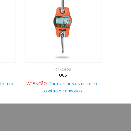
GANCHOS
UCS
re em
ATENÇÃO:
Para ver preços entre em
ATENÇÃO:
contacto connosco
co