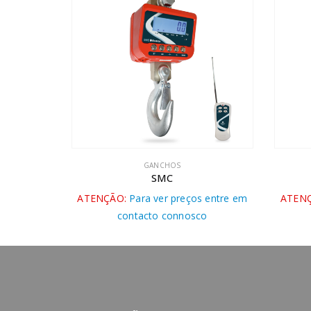
GANCHOS
SMC
ntre em
ATENÇÃO:
Para ver preços entre em
ATENÇÃ
contacto connosco