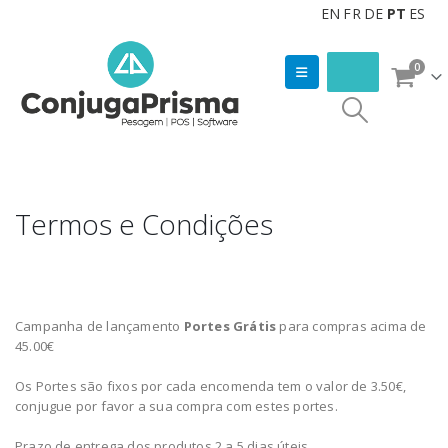
EN
FR
DE
PT
ES
0
Termos e Condições
Campanha de lançamento
Portes Grátis
para compras acima de
45.00€
Os Portes são fixos por cada encomenda tem o valor de 3.50€,
conjugue por favor a sua compra com estes portes.
Prazo de entrega dos produtos 2 a 5 dias úteis.