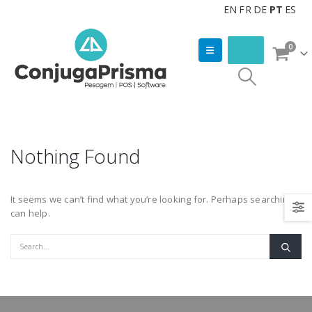
EN
FR
DE
PT
ES
0
Nothing Found
It seems we can’t find what you’re looking for. Perhaps searching
can help.