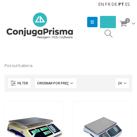
EN
FR
DE
PT
ES
0
Possuí bateria.
FILTER