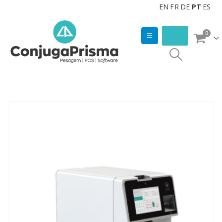
EN
FR
DE
PT
ES
0