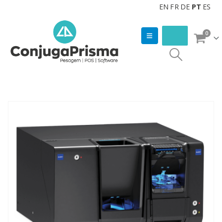
EN
FR
DE
PT
ES
0