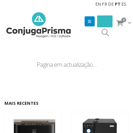
EN
FR
DE
PT
ES
0
Pagina em actualização…
MAIS RECENTES